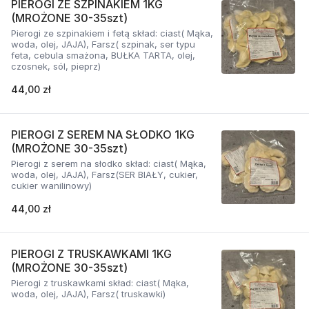
PIEROGI ZE SZPINAKIEM 1KG
(MROŻONE 30-35szt)
Pierogi ze szpinakiem i fetą skład: ciast( Mąka,
woda, olej, JAJA), Farsz( szpinak, ser typu
feta, cebula smażona, BUŁKA TARTA, olej,
czosnek, sól, pieprz)
44,00 zł
PIEROGI Z SEREM NA SŁODKO 1KG
(MROŻONE 30-35szt)
Pierogi z serem na słodko skład: ciast( Mąka,
woda, olej, JAJA), Farsz(SER BIAŁY, cukier,
cukier wanilinowy)
44,00 zł
PIEROGI Z TRUSKAWKAMI 1KG
(MROŻONE 30-35szt)
Pierogi z truskawkami skład: ciast( Mąka,
woda, olej, JAJA), Farsz( truskawki)