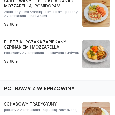
GRILLOWANY FILET Z KURCZAKA Z
MOZZARELLĄ I POMIDORAMI
zapiekany z mozzarellą i pomidorami, podany
z ziemniakami i surówkami
38,90 zł
FILET Z KURCZAKA ZAPIEKANY
SZPINAKIEM I MOZZARELLĄ
Podawany z ziemniakami i zestawem surówek
38,90 zł
POTRAWY Z WIEPRZOWINY
SCHABOWY TRADYCYJNY
podany z ziemniakami i kapustką zasmażaną