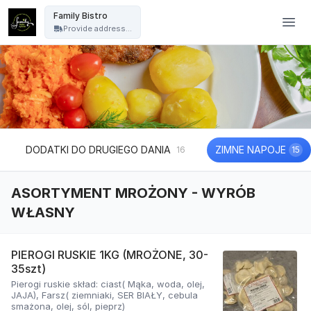
Family Bistro - Family Bistro
Family Bistro
Provide address...
DODATKI DO DRUGIEGO DANIA
ZIMNE NAPOJE
16
15
ASORTYMENT MROŻONY - WYRÓB
WŁASNY
PIEROGI RUSKIE 1KG (MROŻONE, 30-
35szt)
Pierogi ruskie skład: ciast( Mąka, woda, olej,
JAJA), Farsz( ziemniaki, SER BIAŁY, cebula
smażona, olej, sól, pieprz)