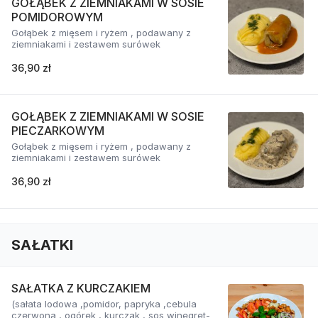
GOŁĄBEK Z ZIEMNIAKAMI W SOSIE
POMIDOROWYM
Gołąbek z mięsem i ryżem , podawany z
ziemniakami i zestawem surówek
36,90 zł
GOŁĄBEK Z ZIEMNIAKAMI W SOSIE
PIECZARKOWYM
Gołąbek z mięsem i ryżem , podawany z
ziemniakami i zestawem surówek
36,90 zł
SAŁATKI
SAŁATKA Z KURCZAKIEM
(sałata lodowa ,pomidor, papryka ,cebula
czerwona , ogórek , kurczak , sos winegret-