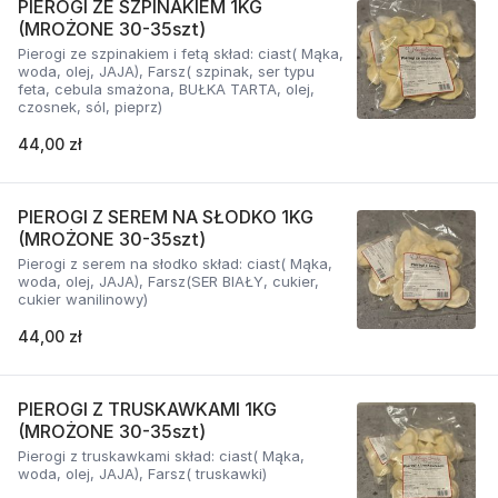
PIEROGI ZE SZPINAKIEM 1KG
(MROŻONE 30-35szt)
Pierogi ze szpinakiem i fetą skład: ciast( Mąka,
woda, olej, JAJA), Farsz( szpinak, ser typu
feta, cebula smażona, BUŁKA TARTA, olej,
czosnek, sól, pieprz)
44,00 zł
PIEROGI Z SEREM NA SŁODKO 1KG
(MROŻONE 30-35szt)
Pierogi z serem na słodko skład: ciast( Mąka,
woda, olej, JAJA), Farsz(SER BIAŁY, cukier,
cukier wanilinowy)
44,00 zł
PIEROGI Z TRUSKAWKAMI 1KG
(MROŻONE 30-35szt)
Pierogi z truskawkami skład: ciast( Mąka,
woda, olej, JAJA), Farsz( truskawki)