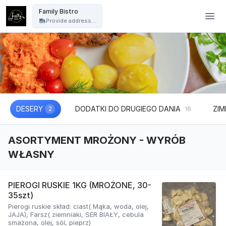
Family Bistro - Family Bistro
Family Bistro
Provide address...
DESERY
DODATKI DO DRUGIEGO DANIA
ZIM
2
16
ASORTYMENT MROŻONY - WYRÓB
WŁASNY
PIEROGI RUSKIE 1KG (MROŻONE, 30-
35szt)
Pierogi ruskie skład: ciast( Mąka, woda, olej,
JAJA), Farsz( ziemniaki, SER BIAŁY, cebula
smażona, olej, sól, pieprz)