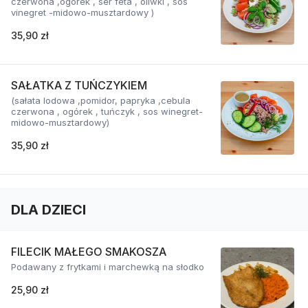
czerwona ,ogórek , ser feta , oliwki , sos
vinegret -midowo-musztardowy )
35,90 zł
SAŁATKA Z TUŃCZYKIEM
(sałata lodowa ,pomidor, papryka ,cebula
czerwona , ogórek , tuńczyk , sos winegret-
midowo-musztardowy)
35,90 zł
DLA DZIECI
FILECIK MAŁEGO SMAKOSZA
Podawany z frytkami i marchewką na słodko
25,90 zł