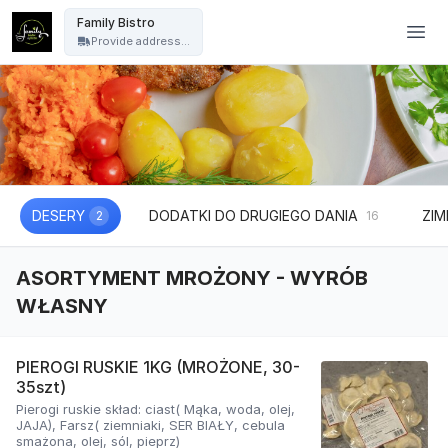
Family Bistro - Family Bistro
Family Bistro
Provide address...
DESERY
DODATKI DO DRUGIEGO DANIA
ZIM
2
16
ASORTYMENT MROŻONY - WYRÓB
WŁASNY
PIEROGI RUSKIE 1KG (MROŻONE, 30-
35szt)
Pierogi ruskie skład: ciast( Mąka, woda, olej,
JAJA), Farsz( ziemniaki, SER BIAŁY, cebula
smażona, olej, sól, pieprz)