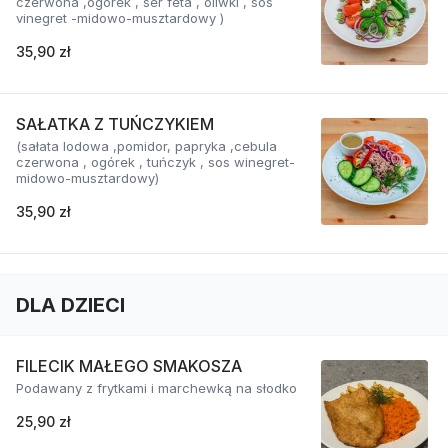
czerwona ,ogórek , ser feta , oliwki , sos
vinegret -midowo-musztardowy )
35,90 zł
SAŁATKA Z TUŃCZYKIEM
(sałata lodowa ,pomidor, papryka ,cebula
czerwona , ogórek , tuńczyk , sos winegret-
midowo-musztardowy)
35,90 zł
DLA DZIECI
FILECIK MAŁEGO SMAKOSZA
Podawany z frytkami i marchewką na słodko
25,90 zł