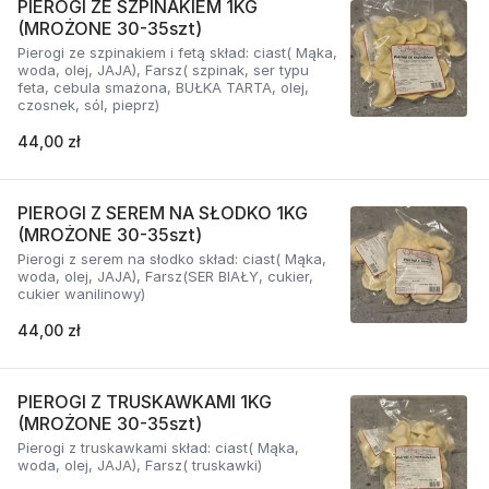
PIEROGI ZE SZPINAKIEM 1KG
(MROŻONE 30-35szt)
Pierogi ze szpinakiem i fetą skład: ciast( Mąka,
woda, olej, JAJA), Farsz( szpinak, ser typu
feta, cebula smażona, BUŁKA TARTA, olej,
czosnek, sól, pieprz)
44,00 zł
PIEROGI Z SEREM NA SŁODKO 1KG
(MROŻONE 30-35szt)
Pierogi z serem na słodko skład: ciast( Mąka,
woda, olej, JAJA), Farsz(SER BIAŁY, cukier,
cukier wanilinowy)
44,00 zł
PIEROGI Z TRUSKAWKAMI 1KG
(MROŻONE 30-35szt)
Pierogi z truskawkami skład: ciast( Mąka,
woda, olej, JAJA), Farsz( truskawki)