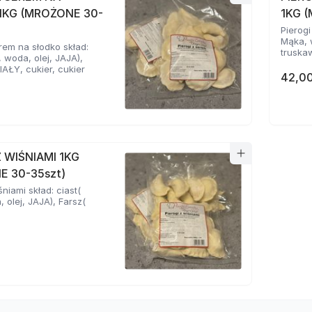
1KG (MROŻONE 30-
1KG 
Pierogi
Mąka, w
erem na słodko skład:
truskaw
, woda, olej, JAJA),
IAŁY, cukier, cukier
42,00
Z WIŚNIAMI 1KG
E 30-35szt)
śniami skład: ciast(
 olej, JAJA), Farsz(