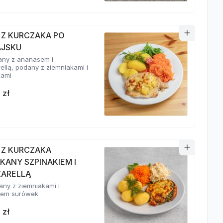
T Z KURCZAKA PO
JSKU
any z ananasem i
ellą, podany z ziemniakami i
kami
 zł
T Z KURCZAKA
KANY SZPINAKIEM I
ARELLĄ
ny z ziemniakami i
wem surówek
 zł