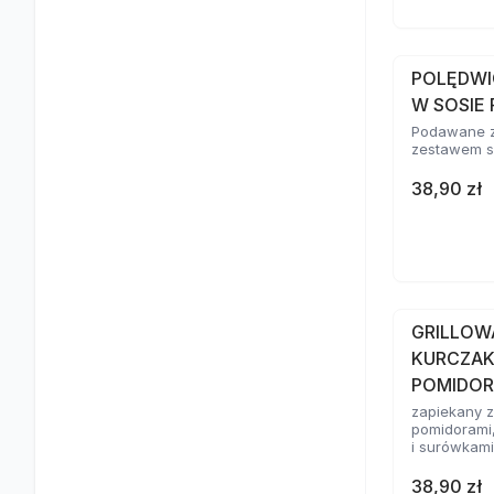
POLĘDWI
W SOSIE
Podawane z
zestawem 
38,90 zł
GRILLOWA
KURCZAK
POMIDOR
zapiekany z
pomidorami
i surówkami
38,90 zł