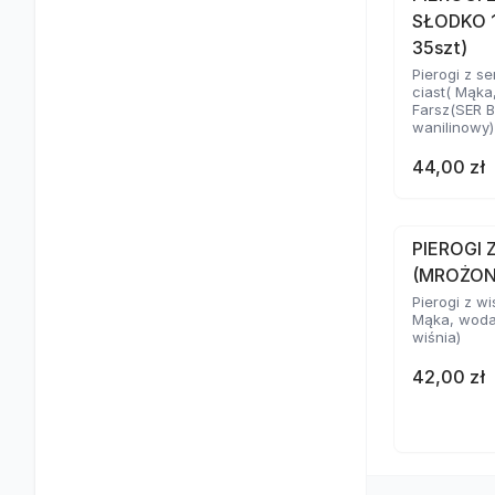
SŁODKO 
35szt)
Pierogi z s
ciast( Mąka
Farsz(SER B
wanilinowy)
44,00 zł
PIEROGI 
(MROŻON
Pierogi z wi
Mąka, woda,
wiśnia)
42,00 zł