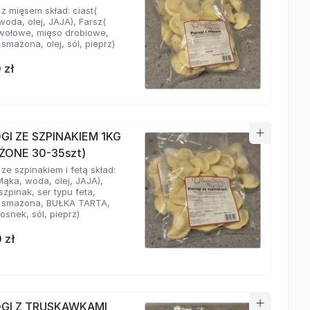
 z mięsem skład: ciast(
oda, olej, JAJA), Farsz(
wołowe, mięso drobiowe,
smażona, olej, sól, pieprz)
 zł
GI ZE SZPINAKIEM 1KG
ŻONE 30-35szt)
 ze szpinakiem i fetą skład:
Mąka, woda, olej, JAJA),
szpinak, ser typu feta,
 smażona, BUŁKA TARTA,
zosnek, sól, pieprz)
 zł
OGI Z TRUSKAWKAMI