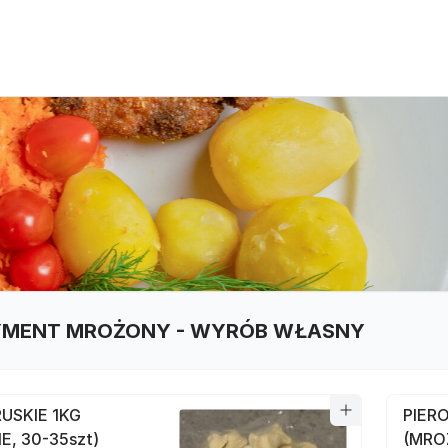
MENT MROŻONY - WYRÓB WŁASNY
RUSKIE 1KG
PIERO
, 30-35szt)
(MRO