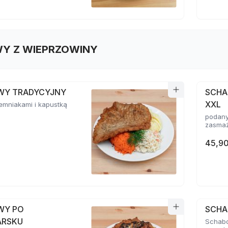
Y Z WIEPRZOWINY
WY TRADYCYJNY
SCHA
XXL
emniakami i kapustką
podany
zasma
45,90
WY PO
SCHA
ARSKU
Schabo