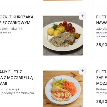
CZKI Z KURCZAKA
FILE
 PIECZARKOWYM
HAWA
 ziemniakami i
zapiek
surówek
mozzar
surów
38,90
NY FILET Z
FILE
A Z MOZZARELLĄ I
ZAPIE
AMI
MOZZ
 mozzarellą i
Podawa
, podany z ziemniakami
zesta
38,90