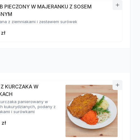
B PIECZONY W MAJERANKU Z SOSEM
SNYM
na z ziemniakami i zestawem surówek
 zł
T Z KURCZAKA W
KACH
z kurczaka panierowany w
ch kukurydzianych, podany z
akami i surówkami
 zł