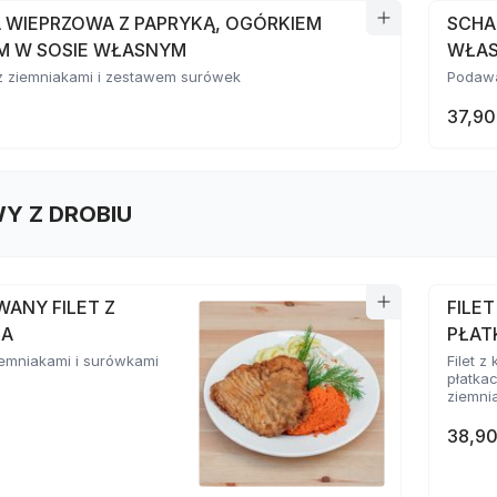
 WIEPRZOWA Z PAPRYKĄ, OGÓRKIEM
SCHA
M W SOSIE WŁASNYM
WŁA
 ziemniakami i zestawem surówek
Podawa
37,90
Y Z DROBIU
WANY FILET Z
FILE
KA
PŁAT
emniakami i surówkami
Filet 
płatka
ziemni
38,90