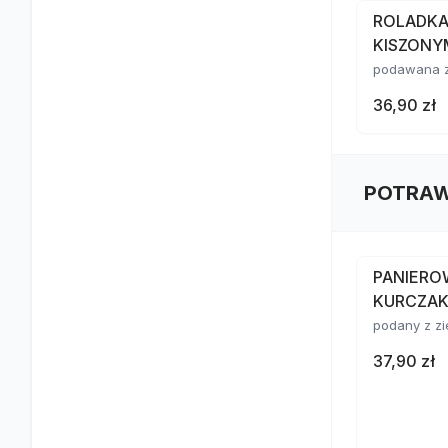
ROLADKA
KISZONY
podawana z
36,90 zł
POTRAW
PANIERO
KURCZA
podany z zi
37,90 zł