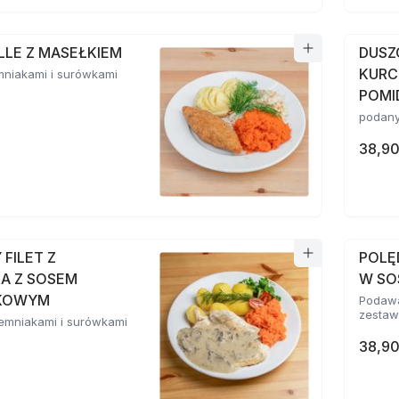
LLE Z MASEŁKIEM
DUSZ
KURC
mniakami i surówkami
POM
podany
38,90
FILET Z
POLĘ
A Z SOSEM
W SO
RKOWYM
Podawa
zesta
emniakami i surówkami
38,90