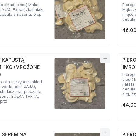
ie skład: ciast( Mąka,
Pierogi
JAJA), Farsz( ziemniaki,
Mąka, w
cebula smażona, olej,
mięso 
cebula 
46,00
Z KAPUSTĄ I
PIERO
I 1KG (MROŻONE
(MRO
)
Pierogi
ciast( 
pustą i grzybami skład:
Farsz( 
, woda, olej, JAJA),
cebula
sta kiszona, pieczarki,
olej, c
żona, BUŁKA TARTA,
eprz)
44,00
Z SEREM NA
PIER