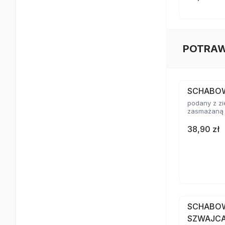
POTRAW
SCHABO
podany z zi
zasmażaną
38,90 zł
SCHABO
SZWAJC