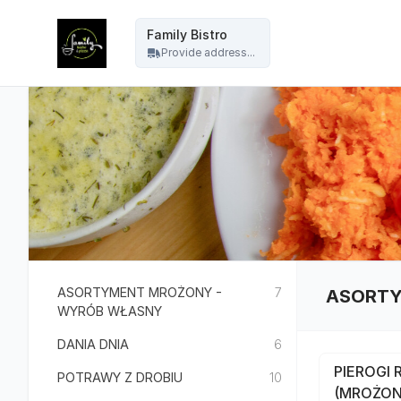
Family Bistro - Family Bistro
Family Bistro
Provide address...
ASORTYMENT MROŻONY -
7
ASORTY
WYRÓB WŁASNY
DANIA DNIA
6
PIEROGI 
POTRAWY Z DROBIU
10
(MROŻONE