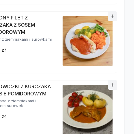
ONY FILET Z
ZAKA Z SOSEM
IDOROWYM
 z ziemniakami i surówkami
 zł
DWICZKI Z KURCZAKA
SIE POMIDOROWYM
na z ziemniakami i
wem surówek
 zł