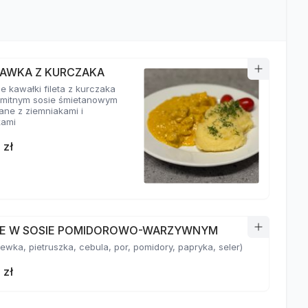
AWKA Z KURCZAKA
e kawałki fileta z kurczaka
mitnym sosie śmietanowym
ne z ziemniakami i
kami
 zł
E W SOSIE POMIDOROWO-WARZYWNYM
wka, pietruszka, cebula, por, pomidory, papryka, seler)
 zł