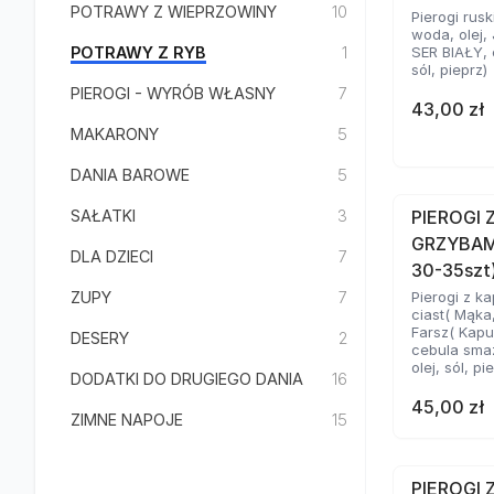
POTRAWY Z WIEPRZOWINY
10
Pierogi rusk
woda, olej, 
POTRAWY Z RYB
1
SER BIAŁY, 
sól, pieprz)
PIEROGI - WYRÓB WŁASNY
7
43,00 zł
MAKARONY
5
DANIA BAROWE
5
SAŁATKI
3
PIEROGI 
GRZYBAM
DLA DZIECI
7
30-35szt
ZUPY
7
Pierogi z ka
ciast( Mąka
Farsz( Kapu
DESERY
2
cebula sma
olej, sól, pi
DODATKI DO DRUGIEGO DANIA
16
45,00 zł
ZIMNE NAPOJE
15
PIEROGI 