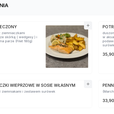
NIA
IECZONY
POTR
 ziemniaczkami
duszon
ze skórką ( wedgesy ) i
w aksa
a parze (Filet 180g)
podawa
surów
35,90
CZKI WIEPRZOWE W SOSIE WŁASNYM
PENN
 ziemniakami i zestawem surówek
(Marche
33,90