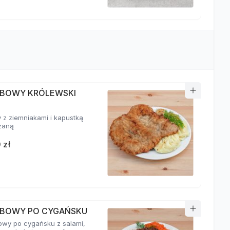
BOWY KRÓLEWSKI
 z ziemniakami i kapustką
żaną
 zł
BOWY PO CYGAŃSKU
wy po cygańsku z salami,